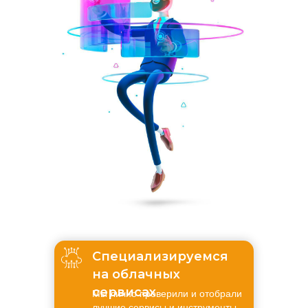
Специализируемся
на облачных
сервисах
Мы лично проверили и отобрали
лучшие сервисы и инструменты